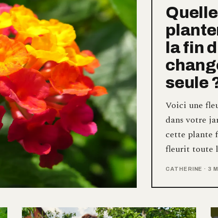
Quelle 
plante
la fin 
change
seule 
Voici une fle
dans votre ja
cette plante 
fleurit toute
CATHERINE
·
3 