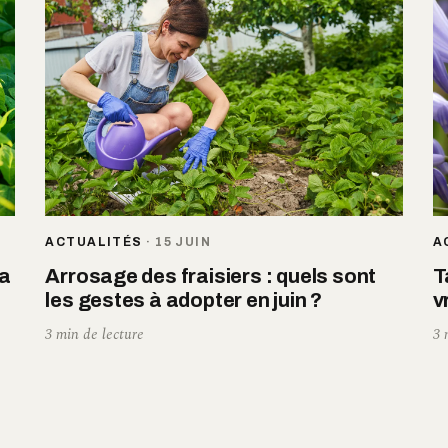
ACTUALITÉS
·
15 JUIN
A
la
Arrosage des fraisiers : quels sont
T
les gestes à adopter en juin ?
v
3 min de lecture
3 