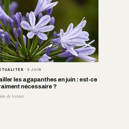
CTUALITÉS
·
9 JUIN
ailler les agapanthes en juin : est-ce
raiment nécessaire ?
min de lecture