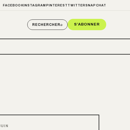
FACEBOOK
INSTAGRAM
PINTEREST
TWITTER
SNAPCHAT
S’ABONNER
RECHERCHER
⌕
JUIN