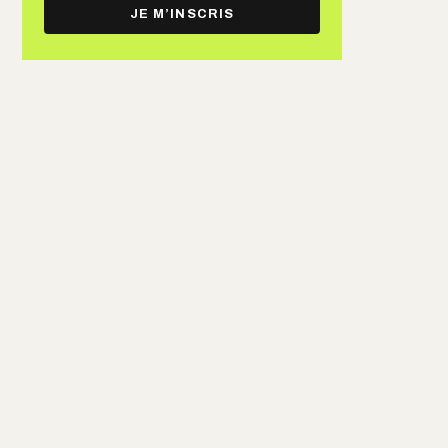
e-
JE M’INSCRIS
mail