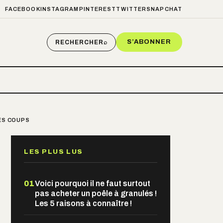
FACEBOOK
INSTAGRAM
PINTEREST
TWITTER
SNAPCHAT
S’ABONNER
RECHERCHER
⌕
LES COUPS
LES PLUS LUS
01
Voici pourquoi il ne faut surtout
pas acheter un poêle à granulés !
Les 5 raisons à connaître !