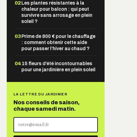
02
Les plantes résistantes à la
chaleur pour balcon : qui peut
survivre sans arrosage en plein
soleil ?
03
Prime de 800 € pour le chauffage
: comment obtenir cette aide
pour passer l’hiver au chaud ?
04
15 fleurs d’été incontournables
pour une jardinière en plein soleil
LA LETTRE DU JARDINIER
Nos conseils de saison,
chaque samedi matin.
Votre
adresse