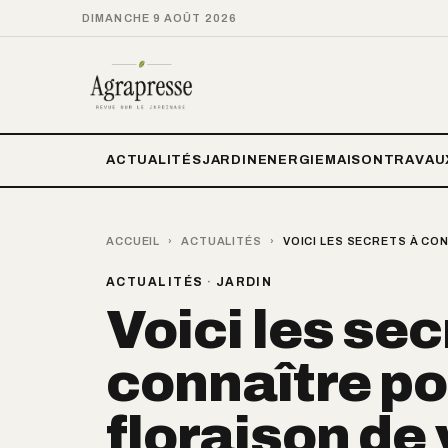
DIMANCHE 9 AOÛT 2026
ACTUALITÉS
JARDIN
ENERGIE
MAISON
TRAVAU
ACCUEIL
›
ACTUALITÉS
›
VOICI LES SECRETS À CO
ACTUALITÉS
·
JARDIN
Voici les sec
connaître pou
floraison de