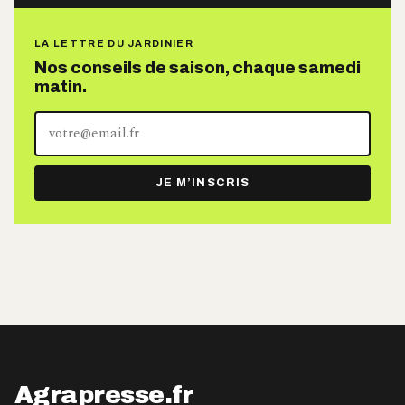
LA LETTRE DU JARDINIER
Nos conseils de saison, chaque samedi
matin.
Votre
adresse
e-
JE M’INSCRIS
mail
Agrapresse.fr