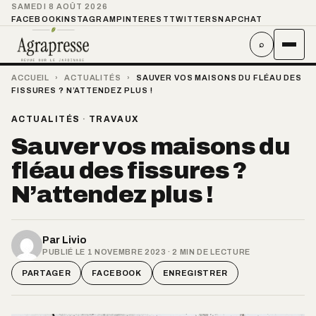
SAMEDI 8 AOÛT 2026
FACEBOOK
INSTAGRAM
PINTEREST
TWITTER
SNAPCHAT
⌕
ACCUEIL
›
ACTUALITÉS
›
SAUVER VOS MAISONS DU FLÉAU DES
FISSURES ? N’ATTENDEZ PLUS !
ACTUALITÉS
·
TRAVAUX
Sauver vos maisons du
fléau des fissures ?
N’attendez plus !
Par
Livio
PUBLIÉ LE 1 NOVEMBRE 2023 · 2 MIN DE LECTURE
PARTAGER
FACEBOOK
ENREGISTRER