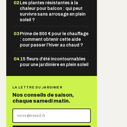
02
Les plantes résistantes à la
chaleur pour balcon : qui peut
survivre sans arrosage en plein
soleil ?
03
Prime de 800 € pour le chauffage
: comment obtenir cette aide
pour passer l’hiver au chaud ?
04
15 fleurs d’été incontournables
pour une jardinière en plein soleil
LA LETTRE DU JARDINIER
Nos conseils de saison,
chaque samedi matin.
Votre
adresse