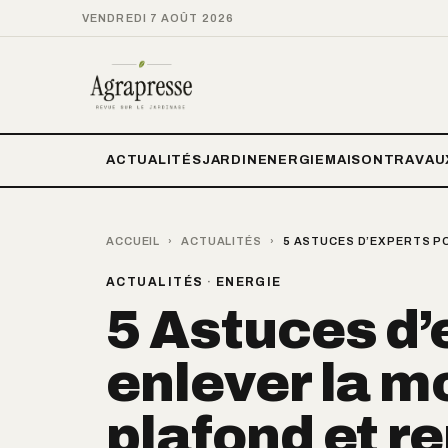
VENDREDI 7 AOÛT 2026
ACTUALITÉS
JARDIN
ENERGIE
MAISON
TRAVAU
ACCUEIL
›
ACTUALITÉS
›
5 ASTUCES D’EXPERTS PO
ACTUALITÉS
·
ENERGIE
5 Astuces d’
enlever la m
plafond et r