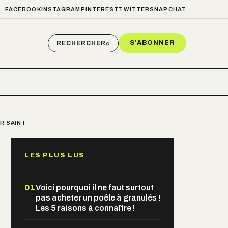
FACEBOOK
INSTAGRAM
PINTEREST
TWITTER
SNAPCHAT
S’ABONNER
RECHERCHER
⌕
 SAIN !
LES PLUS LUS
01
Voici pourquoi il ne faut surtout
pas acheter un poêle à granulés !
Les 5 raisons à connaître !