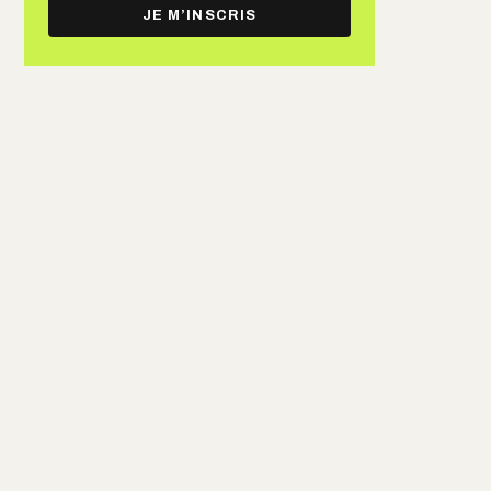
e-
JE M’INSCRIS
mail