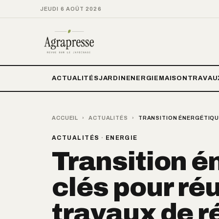
JEUDI 6 AOÛT 2026
ACTUALITÉS
JARDIN
ENERGIE
MAISON
TRAVAU
ACCUEIL
›
ACTUALITÉS
›
TRANSITION ÉNERGÉTIQU
ACTUALITÉS
·
ENERGIE
Transition én
clés pour réu
travaux de r