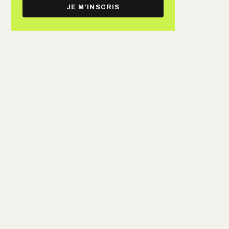
e-
JE M’INSCRIS
mail