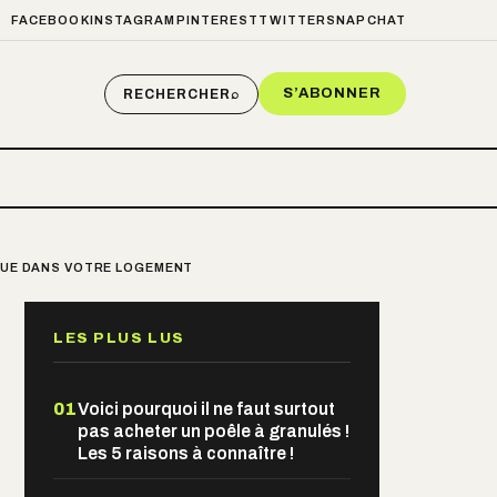
FACEBOOK
INSTAGRAM
PINTEREST
TWITTER
SNAPCHAT
S’ABONNER
RECHERCHER
⌕
IQUE DANS VOTRE LOGEMENT
LES PLUS LUS
01
Voici pourquoi il ne faut surtout
pas acheter un poêle à granulés !
Les 5 raisons à connaître !