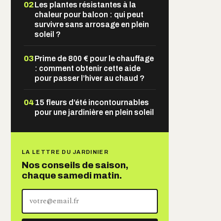
02
Les plantes résistantes à la
chaleur pour balcon : qui peut
survivre sans arrosage en plein
soleil ?
03
Prime de 800 € pour le chauffage
: comment obtenir cette aide
pour passer l’hiver au chaud ?
04
15 fleurs d’été incontournables
pour une jardinière en plein soleil
LA LETTRE DU JARDINIER
Nos conseils de saison,
chaque samedi matin.
Votre
adresse