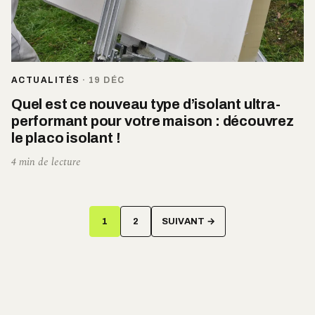
ACTUALITÉS
·
19 DÉC
Quel est ce nouveau type d’isolant ultra-
performant pour votre maison : découvrez
le placo isolant !
4 min de lecture
Pagination
1
2
SUIVANT →
des
publications