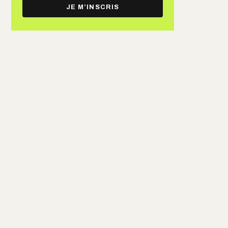
e-
JE M’INSCRIS
mail