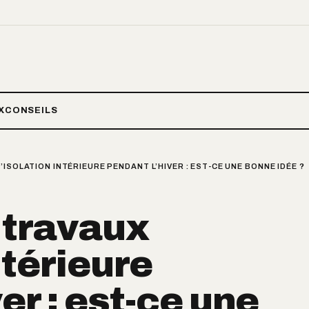
X
CONSEILS
ISOLATION INTÉRIEURE PENDANT L’HIVER : EST-CE UNE BONNE IDÉE ?
 travaux
ntérieure
er : est-ce une