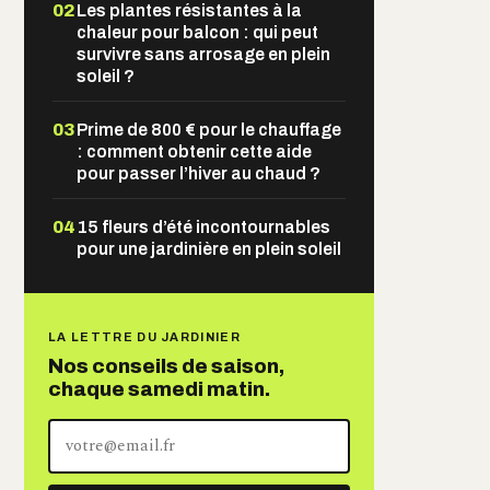
02
Les plantes résistantes à la
chaleur pour balcon : qui peut
survivre sans arrosage en plein
soleil ?
03
Prime de 800 € pour le chauffage
: comment obtenir cette aide
pour passer l’hiver au chaud ?
04
15 fleurs d’été incontournables
pour une jardinière en plein soleil
LA LETTRE DU JARDINIER
Nos conseils de saison,
chaque samedi matin.
Votre
adresse