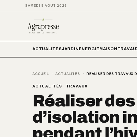
SAMEDI 8 AOÛT 2026
ACTUALITÉS
JARDIN
ENERGIE
MAISON
TRAVAU
ACCUEIL
›
ACTUALITÉS
›
RÉALISER DES TRAVAUX D’
ACTUALITÉS
·
TRAVAUX
Réaliser des
d’isolation i
pendant l’hiv