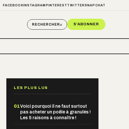
FACEBOOK
INSTAGRAM
PINTEREST
TWITTER
SNAPCHAT
S’ABONNER
RECHERCHER
⌕
LES PLUS LUS
01
Voici pourquoi il ne faut surtout
pas acheter un poêle à granulés !
Les 5 raisons à connaître !