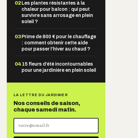
02
Les plantes résistantes à la
chaleur pour balcon : qui peut
survivre sans arrosage en plein
soleil ?
03
Prime de 800 € pour le chauffage
: comment obtenir cette aide
pour passer l’hiver au chaud ?
04
15 fleurs d’été incontournables
pour une jardinière en plein soleil
LA LETTRE DU JARDINIER
Nos conseils de saison,
chaque samedi matin.
Votre
adresse