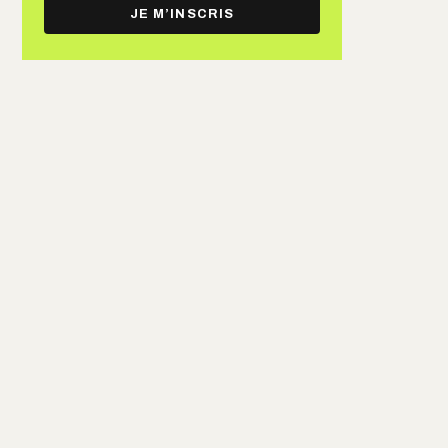
e-
JE M’INSCRIS
mail