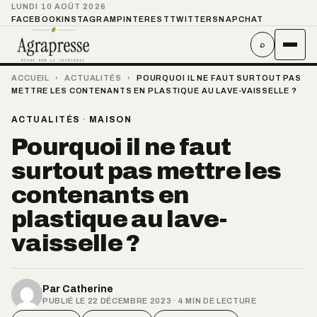
LUNDI 10 AOÛT 2026
FACEBOOK
INSTAGRAM
PINTEREST
TWITTER
SNAPCHAT
⌕
ACCUEIL
›
ACTUALITÉS
›
POURQUOI IL NE FAUT SURTOUT PAS
METTRE LES CONTENANTS EN PLASTIQUE AU LAVE-VAISSELLE ?
ACTUALITÉS
·
MAISON
Pourquoi il ne faut
surtout pas mettre les
contenants en
plastique au lave-
vaisselle ?
Par
Catherine
PUBLIÉ LE 22 DÉCEMBRE 2023 · 4 MIN DE LECTURE