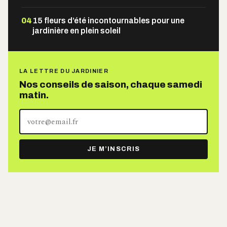
04
15 fleurs d’été incontournables pour une
jardinière en plein soleil
LA LETTRE DU JARDINIER
Nos conseils de saison, chaque samedi
matin.
Votre
adresse
e-
JE M’INSCRIS
mail