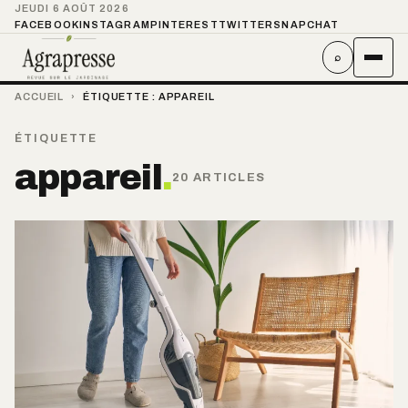
JEUDI 6 AOÛT 2026
FACEBOOK
INSTAGRAM
PINTEREST
TWITTER
SNAPCHAT
⌕
ACCUEIL
›
ÉTIQUETTE :
APPAREIL
ÉTIQUETTE
appareil
.
20 ARTICLES