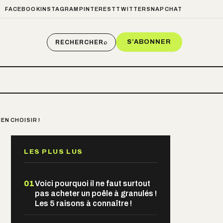
FACEBOOK
INSTAGRAM
PINTEREST
TWITTER
SNAPCHAT
S’ABONNER
RECHERCHER
⌕
EN CHOISIR !
LES PLUS LUS
01
Voici pourquoi il ne faut surtout
pas acheter un poêle à granulés !
Les 5 raisons à connaître !