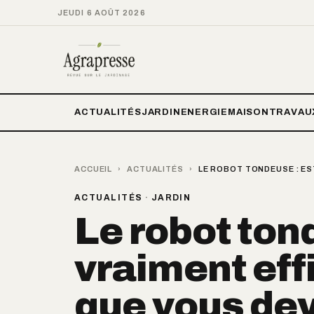
JEUDI 6 AOÛT 2026
ACTUALITÉS
JARDIN
ENERGIE
MAISON
TRAVAU
ACCUEIL
›
ACTUALITÉS
›
LE ROBOT TONDEUSE : ES
ACTUALITÉS
·
JARDIN
Le robot ton
vraiment eff
que vous dev