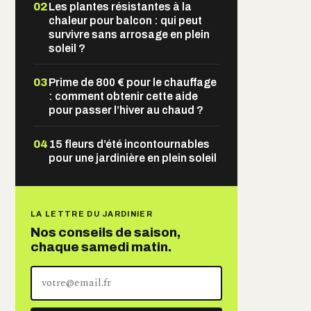
02
Les plantes résistantes à la
chaleur pour balcon : qui peut
survivre sans arrosage en plein
soleil ?
03
Prime de 800 € pour le chauffage
: comment obtenir cette aide
pour passer l’hiver au chaud ?
04
15 fleurs d’été incontournables
pour une jardinière en plein soleil
LA LETTRE DU JARDINIER
Nos conseils de saison,
chaque samedi matin.
Votre
adresse