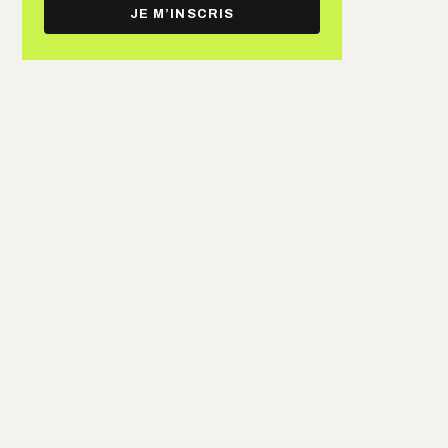
e-
JE M’INSCRIS
mail