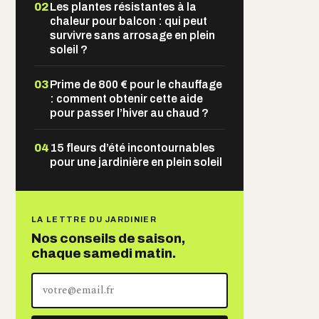
02
Les plantes résistantes à la
chaleur pour balcon : qui peut
survivre sans arrosage en plein
soleil ?
03
Prime de 800 € pour le chauffage
: comment obtenir cette aide
pour passer l’hiver au chaud ?
04
15 fleurs d’été incontournables
pour une jardinière en plein soleil
LA LETTRE DU JARDINIER
Nos conseils de saison,
chaque samedi matin.
Votre
adresse