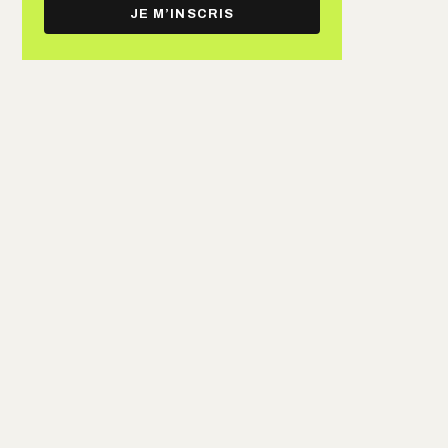
e-
JE M’INSCRIS
mail