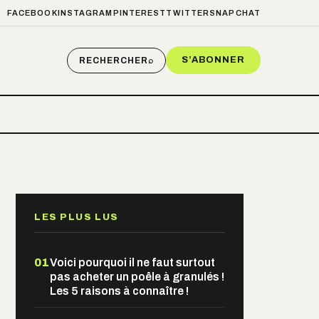
FACEBOOK
INSTAGRAM
PINTEREST
TWITTER
SNAPCHAT
S’ABONNER
RECHERCHER
⌕
LES PLUS LUS
01
Voici pourquoi il ne faut surtout
pas acheter un poêle à granulés !
Les 5 raisons à connaître !