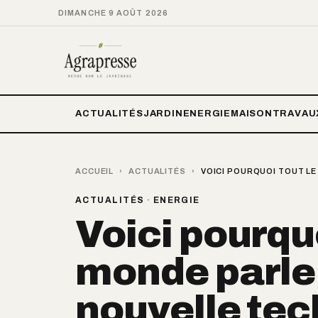
DIMANCHE 9 AOÛT 2026
ACTUALITÉS
JARDIN
ENERGIE
MAISON
TRAVAU
ACCUEIL
›
ACTUALITÉS
›
VOICI POURQUOI TOUT LE
ACTUALITÉS
·
ENERGIE
Voici pourquo
monde parle 
nouvelle tec