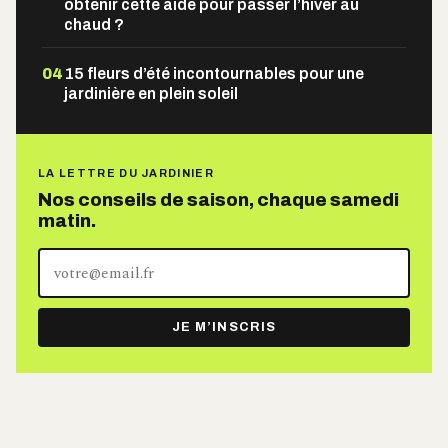
obtenir cette aide pour passer l’hiver au
chaud ?
04
15 fleurs d’été incontournables pour une
jardinière en plein soleil
LA LETTRE DU JARDINIER
Nos conseils de saison, chaque samedi
matin.
Votre
adresse
e-
JE M’INSCRIS
mail