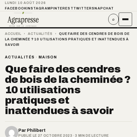
LUNDI 10 AOÛT 2026
FACEBOOK
INSTAGRAM
PINTEREST
TWITTER
SNAPCHAT
⌕
ACCUEIL
›
ACTUALITÉS
›
QUE FAIRE DES CENDRES DE BOIS DE
LA CHEMINÉE ? 10 UTILISATIONS PRATIQUES ET INATTENDUES À
SAVOIR
ACTUALITÉS
·
MAISON
Que faire des cendres
de bois de la cheminée ?
10 utilisations
pratiques et
inattendues à savoir
Par
Philibert
PUBLIÉ LE 27 OCTOBRE 2023 · 3 MIN DE LECTURE