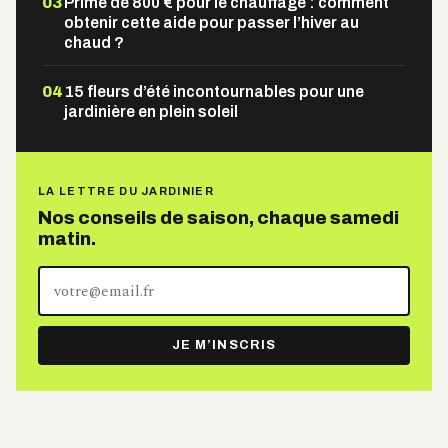
03
Prime de 800 € pour le chauffage : comment
obtenir cette aide pour passer l’hiver au
chaud ?
04
15 fleurs d’été incontournables pour une
jardinière en plein soleil
LA LETTRE DU JARDINIER
Nos conseils de saison, chaque samedi
matin.
Votre
adresse
e-
JE M’INSCRIS
mail