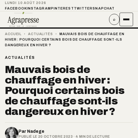
LUNDI 10 AOÛT 2026
FACEBOOK
INSTAGRAM
PINTEREST
TWITTER
SNAPCHAT
⌕
ACCUEIL
›
ACTUALITÉS
›
MAUVAIS BOIS DE CHAUFFAGE EN
HIVER : POURQUOI CERTAINS BOIS DE CHAUFFAGE SONT-ILS
DANGEREUX EN HIVER ?
ACTUALITÉS
Mauvais bois de
chauffage en hiver :
Pourquoi certains bois
de chauffage sont-ils
dangereux en hiver ?
Par
Nadege
PUBLIÉ LE 20 OCTOBRE 2023 · 4 MIN DE LECTURE