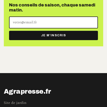
Nos conseils de saison, chaque samedi
matin.
Votre
adresse
e-
JE M’INSCRIS
mail
Agrapresse.fr
Site de jardin