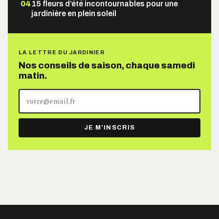
04
15 fleurs d’été incontournables pour une
jardinière en plein soleil
LA LETTRE DU JARDINIER
Nos conseils de saison, chaque samedi
matin.
Votre
adresse
e-
JE M’INSCRIS
mail