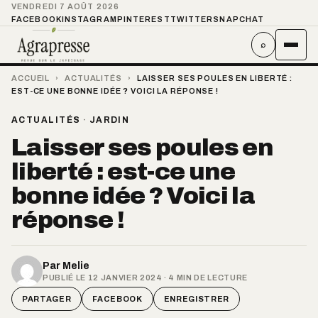
VENDREDI 7 AOÛT 2026
FACEBOOK
INSTAGRAM
PINTEREST
TWITTER
SNAPCHAT
⌕
ACCUEIL
›
ACTUALITÉS
›
LAISSER SES POULES EN LIBERTÉ :
EST-CE UNE BONNE IDÉE ? VOICI LA RÉPONSE !
ACTUALITÉS
·
JARDIN
Laisser ses poules en
liberté : est-ce une
bonne idée ? Voici la
réponse !
Par
Melie
PUBLIÉ LE 12 JANVIER 2024 · 4 MIN DE LECTURE
PARTAGER
FACEBOOK
ENREGISTRER