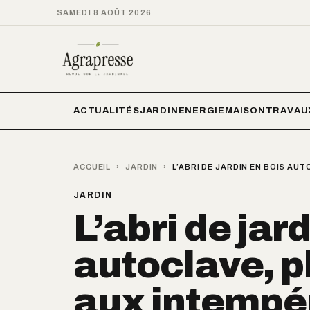
SAMEDI 8 AOÛT 2026
ACTUALITÉS
JARDIN
ENERGIE
MAISON
TRAVAU
ACCUEIL
›
JARDIN
›
L’ABRI DE JARDIN EN BOIS AU
JARDIN
L’abri de jar
autoclave, p
aux intempé