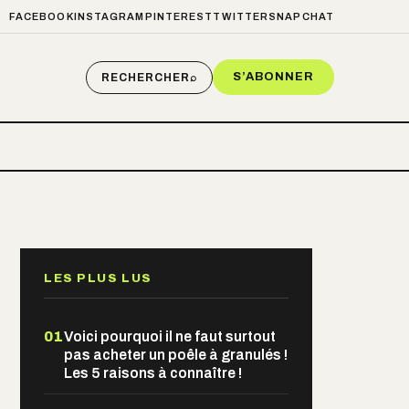
FACEBOOK
INSTAGRAM
PINTEREST
TWITTER
SNAPCHAT
S’ABONNER
RECHERCHER
⌕
LES PLUS LUS
01
Voici pourquoi il ne faut surtout
pas acheter un poêle à granulés !
Les 5 raisons à connaître !