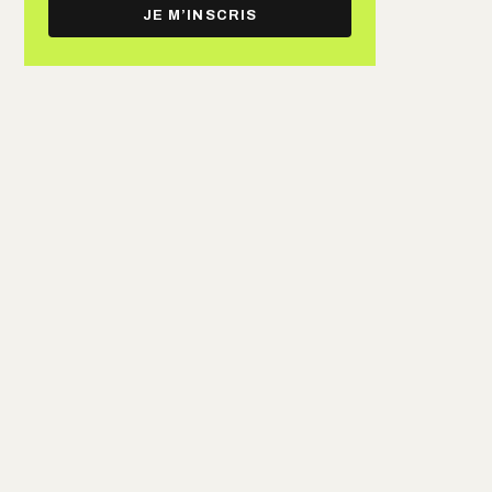
e-
JE M’INSCRIS
mail