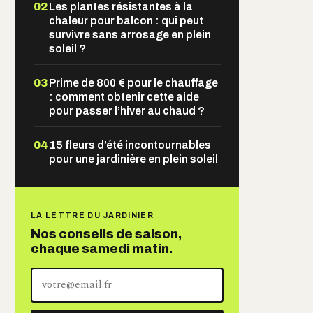
02
Les plantes résistantes à la
chaleur pour balcon : qui peut
survivre sans arrosage en plein
soleil ?
03
Prime de 800 € pour le chauffage
: comment obtenir cette aide
pour passer l’hiver au chaud ?
04
15 fleurs d’été incontournables
pour une jardinière en plein soleil
LA LETTRE DU JARDINIER
Nos conseils de saison,
chaque samedi matin.
Votre
adresse