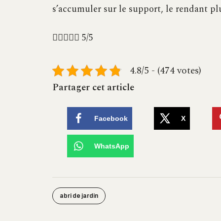
s’accumuler sur le support, le rendant plu





5/5
4.8/5 - (474 votes)
Partager cet article
Facebook
X
WhatsApp
abri de jardin