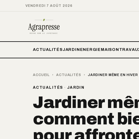
VENDREDI 7 AOÛT 2026
ACTUALITÉS
JARDIN
ENERGIE
MAISON
TRAVAU
ACCUEIL
›
ACTUALITÉS
›
JARDINER MÊME EN HIVER
ACTUALITÉS
·
JARDIN
Jardiner mêm
comment bie
pour affront