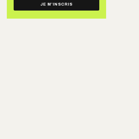
e-
JE M’INSCRIS
mail