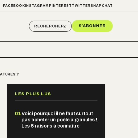
FACEBOOK
INSTAGRAM
PINTEREST
TWITTER
SNAPCHAT
S’ABONNER
RECHERCHER
⌕
RATURES ?
LES PLUS LUS
01
Voici pourquoi il ne faut surtout
pas acheter un poêle à granulés !
Les 5 raisons à connaître !