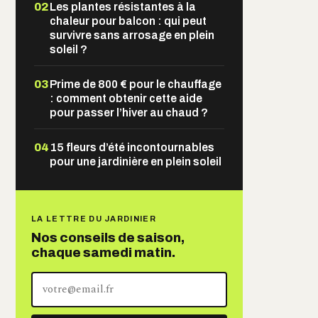
02
Les plantes résistantes à la
chaleur pour balcon : qui peut
survivre sans arrosage en plein
soleil ?
03
Prime de 800 € pour le chauffage
: comment obtenir cette aide
pour passer l’hiver au chaud ?
04
15 fleurs d’été incontournables
pour une jardinière en plein soleil
LA LETTRE DU JARDINIER
Nos conseils de saison,
chaque samedi matin.
Votre
adresse