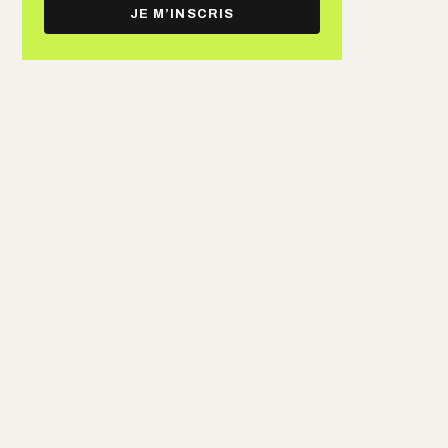
e-
JE M’INSCRIS
mail