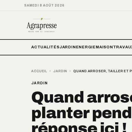
SAMEDI 8 AOÛT 2026
ACTUALITÉS
JARDIN
ENERGIE
MAISON
TRAVAU
ACCUEIL
›
JARDIN
›
QUAND ARROSER, TAILLER ET P
JARDIN
Quand arroser
planter penda
réponse ici !