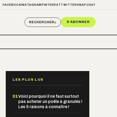
FACEBOOK
INSTAGRAM
PINTEREST
TWITTER
SNAPCHAT
S’ABONNER
RECHERCHER
⌕
LES PLUS LUS
01
Voici pourquoi il ne faut surtout
pas acheter un poêle à granulés !
Les 5 raisons à connaître !