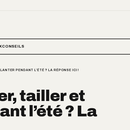
X
CONSEILS
LANTER PENDANT L’ÉTÉ ? LA RÉPONSE ICI !
, tailler et
nt l’été ? La