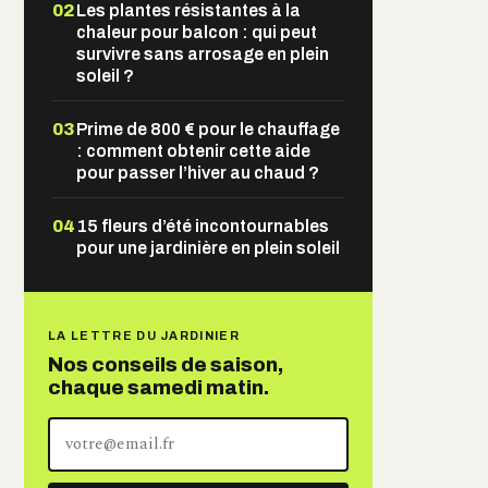
02
Les plantes résistantes à la
chaleur pour balcon : qui peut
survivre sans arrosage en plein
soleil ?
03
Prime de 800 € pour le chauffage
: comment obtenir cette aide
pour passer l’hiver au chaud ?
04
15 fleurs d’été incontournables
pour une jardinière en plein soleil
LA LETTRE DU JARDINIER
Nos conseils de saison,
chaque samedi matin.
Votre
adresse