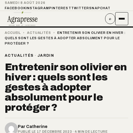
SAMEDI 8 AOÛT 2026
FACEBOOK
INSTAGRAM
PINTEREST
TWITTER
SNAPCHAT
⌕
ACCUEIL
›
ACTUALITÉS
›
ENTRETENIR SON OLIVIER EN HIVER :
QUELS SONT LES GESTES À ADOPTER ABSOLUMENT POUR LE
PROTÉGER ?
ACTUALITÉS
·
JARDIN
Entretenir son olivier en
hiver : quels sont les
gestes à adopter
absolument pour le
protéger ?
Par
Catherine
PUBLIÉ LE 17 DÉCEMBRE 2023 · 4 MIN DE LECTURE