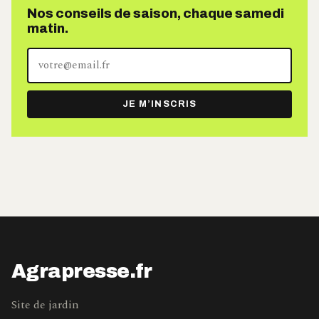
Nos conseils de saison, chaque samedi
matin.
Votre
adresse
e-
JE M’INSCRIS
mail
Agrapresse.fr
Site de jardin