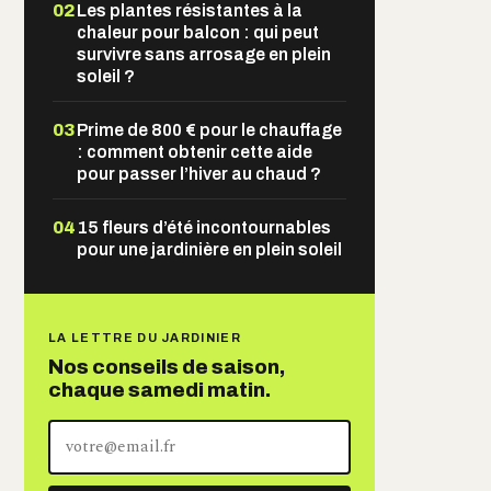
02
Les plantes résistantes à la
chaleur pour balcon : qui peut
survivre sans arrosage en plein
soleil ?
03
Prime de 800 € pour le chauffage
: comment obtenir cette aide
pour passer l’hiver au chaud ?
04
15 fleurs d’été incontournables
pour une jardinière en plein soleil
LA LETTRE DU JARDINIER
Nos conseils de saison,
chaque samedi matin.
Votre
adresse