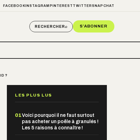
FACEBOOK
INSTAGRAM
PINTEREST
TWITTER
SNAPCHAT
S’ABONNER
RECHERCHER
⌕
ID ?
LES PLUS LUS
01
Voici pourquoi il ne faut surtout
pas acheter un poêle à granulés !
Les 5 raisons à connaître !