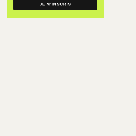
e-
JE M’INSCRIS
mail