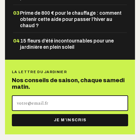
03
Prime de 800 € pour le chauffage : comment
obtenir cette aide pour passer l’hiver au
chaud ?
04
15 fleurs d’été incontournables pour une
jardinière en plein soleil
LA LETTRE DU JARDINIER
Nos conseils de saison, chaque samedi
matin.
Votre
adresse
e-
JE M’INSCRIS
mail