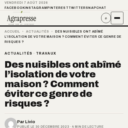
VENDREDI 7 AOÛT 2026
FACEBOOK
INSTAGRAM
PINTEREST
TWITTER
SNAPCHAT
⌕
ACCUEIL
›
ACTUALITÉS
›
DES NUISIBLES ONT ABÎMÉ
L’ISOLATION DE VOTRE MAISON ? COMMENT ÉVITER CE GENRE DE
RISQUES ?
ACTUALITÉS
·
TRAVAUX
Des nuisibles ont abîmé
l’isolation de votre
maison ? Comment
éviter ce genre de
risques ?
Par
Livio
PUBLIÉ LE 30 DÉCEMBRE 2023 · 4 MIN DE LECTURE