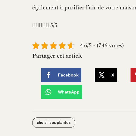
également à
purifier l’air
de votre maiso





5/5
4.6/5 - (746 votes)
Partager cet article
Facebook
X
WhatsApp
choisir ses plantes