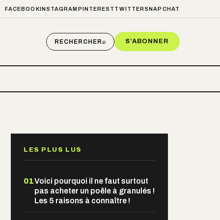
FACEBOOK
INSTAGRAM
PINTEREST
TWITTER
SNAPCHAT
S’ABONNER
RECHERCHER
⌕
LES PLUS LUS
01
Voici pourquoi il ne faut surtout
pas acheter un poêle à granulés !
Les 5 raisons à connaître !