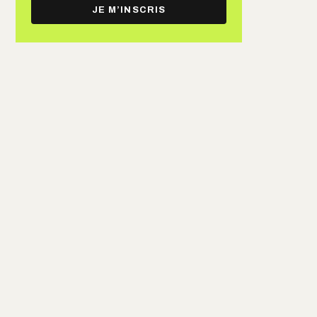
e-
JE M’INSCRIS
mail