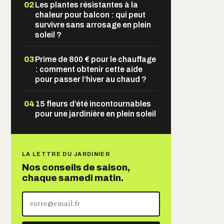
02
Les plantes résistantes à la
chaleur pour balcon : qui peut
survivre sans arrosage en plein
soleil ?
03
Prime de 800 € pour le chauffage
: comment obtenir cette aide
pour passer l’hiver au chaud ?
04
15 fleurs d’été incontournables
pour une jardinière en plein soleil
LA LETTRE DU JARDINIER
Nos conseils de saison,
chaque samedi matin.
Votre
adresse