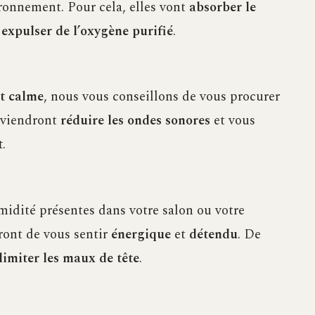
ronnement. Pour cela, elles vont
absorber le
t
expulser de l’oxygène purifié
.
t calme
, nous vous conseillons de vous procurer
i viendront
réduire les ondes sonores
et vous
t
.
umidité présentes dans votre salon ou votre
ront de vous sentir
énergique
et
détendu
. De
limiter les maux de tête
.