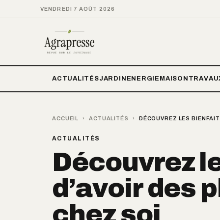
VENDREDI 7 AOÛT 2026
ACTUALITÉS
JARDIN
ENERGIE
MAISON
TRAVAU
ACCUEIL
›
ACTUALITÉS
›
DÉCOUVREZ LES BIENFAIT
ACTUALITÉS
Découvrez le
d’avoir des 
chez soi