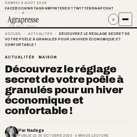
SAMEDI 8 AOÛT 2026
FACEBOOK
INSTAGRAM
PINTEREST
TWITTER
SNAPCHAT
⌕
ACCUEIL
›
ACTUALITÉS
›
DÉCOUVREZ LE RÉGLAGE SECRET DE
VOTRE POÊLE À GRANULÉS POUR UN HIVER ÉCONOMIQUE ET
CONFORTABLE !
ACTUALITÉS
·
MAISON
Découvrez le réglage
secret de votre poêle à
granulés pour un hiver
économique et
confortable !
Par
Nadege
PUBLIÉ LE 30 OCTOBRE 2023 · 3 MIN DE LECTURE