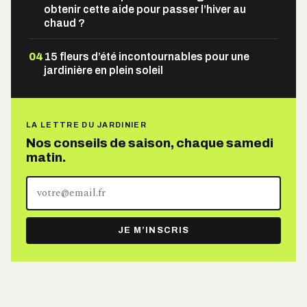
obtenir cette aide pour passer l’hiver au
chaud ?
04
15 fleurs d’été incontournables pour une
jardinière en plein soleil
LA LETTRE DU JARDINIER
Nos conseils de saison, chaque samedi
matin.
Votre
adresse
e-
JE M’INSCRIS
mail