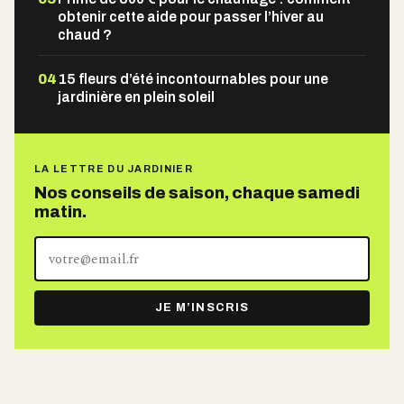
obtenir cette aide pour passer l’hiver au
chaud ?
04
15 fleurs d’été incontournables pour une
jardinière en plein soleil
LA LETTRE DU JARDINIER
Nos conseils de saison, chaque samedi
matin.
Votre
adresse
e-
JE M’INSCRIS
mail