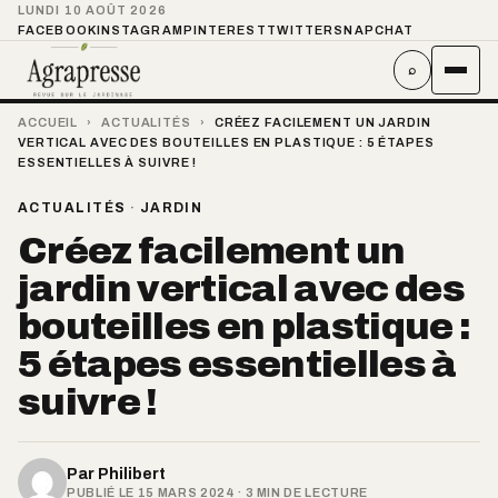
LUNDI 10 AOÛT 2026
FACEBOOK
INSTAGRAM
PINTEREST
TWITTER
SNAPCHAT
⌕
ACCUEIL
›
ACTUALITÉS
›
CRÉEZ FACILEMENT UN JARDIN
VERTICAL AVEC DES BOUTEILLES EN PLASTIQUE : 5 ÉTAPES
ESSENTIELLES À SUIVRE !
ACTUALITÉS
·
JARDIN
Créez facilement un
jardin vertical avec des
bouteilles en plastique :
5 étapes essentielles à
suivre !
Par
Philibert
PUBLIÉ LE 15 MARS 2024 · 3 MIN DE LECTURE