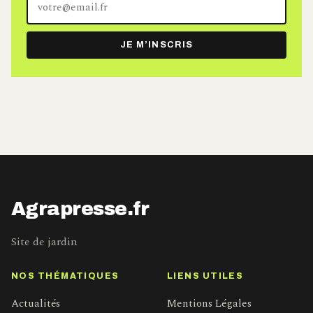
adresse
e-
JE M’INSCRIS
mail
Agrapresse.fr
Site de jardin
NOS THÉMATIQUES
LIENS UTILES
Actualités
Mentions Légales