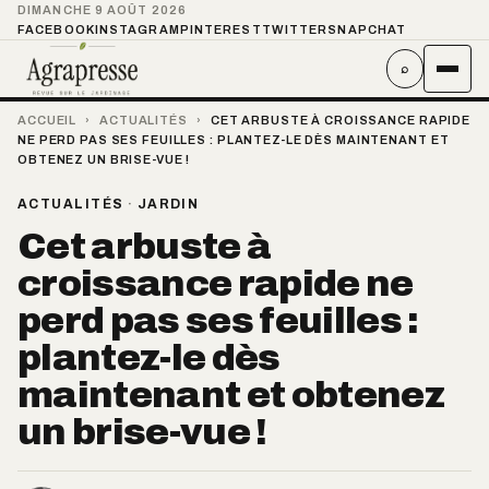
DIMANCHE 9 AOÛT 2026
FACEBOOK
INSTAGRAM
PINTEREST
TWITTER
SNAPCHAT
⌕
ACCUEIL
›
ACTUALITÉS
›
CET ARBUSTE À CROISSANCE RAPIDE
NE PERD PAS SES FEUILLES : PLANTEZ-LE DÈS MAINTENANT ET
OBTENEZ UN BRISE-VUE !
ACTUALITÉS
·
JARDIN
Cet arbuste à
croissance rapide ne
perd pas ses feuilles :
plantez-le dès
maintenant et obtenez
un brise-vue !