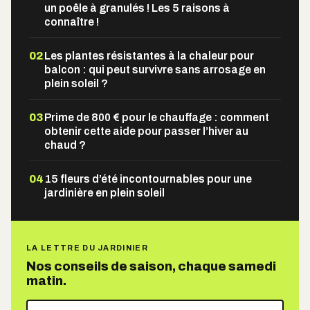
un poêle à granulés ! Les 5 raisons à
connaître !
02
Les plantes résistantes à la chaleur pour
balcon : qui peut survivre sans arrosage en
plein soleil ?
03
Prime de 800 € pour le chauffage : comment
obtenir cette aide pour passer l’hiver au
chaud ?
04
15 fleurs d’été incontournables pour une
jardinière en plein soleil
LA LETTRE DU JARDINIER
Nos conseils de saison, chaque samedi
matin.
Votre