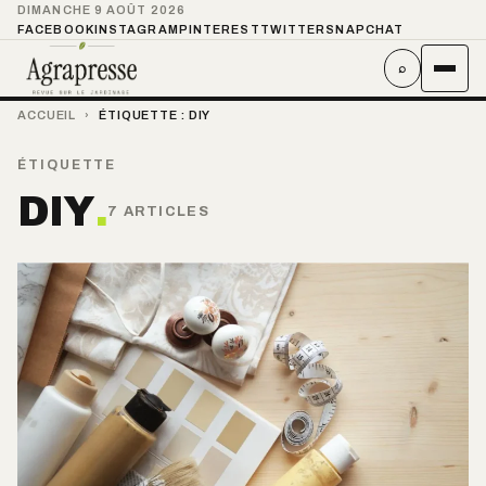
DIMANCHE 9 AOÛT 2026
FACEBOOK
INSTAGRAM
PINTEREST
TWITTER
SNAPCHAT
⌕
ACCUEIL
›
ÉTIQUETTE :
DIY
ÉTIQUETTE
DIY
.
7 ARTICLES