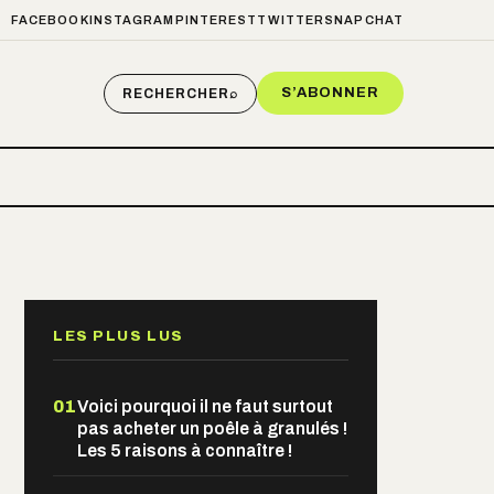
FACEBOOK
INSTAGRAM
PINTEREST
TWITTER
SNAPCHAT
S’ABONNER
RECHERCHER
⌕
LES PLUS LUS
01
Voici pourquoi il ne faut surtout
pas acheter un poêle à granulés !
Les 5 raisons à connaître !