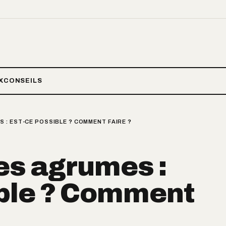
X
CONSEILS
: EST-CE POSSIBLE ? COMMENT FAIRE ?
es agrumes :
ible ? Comment