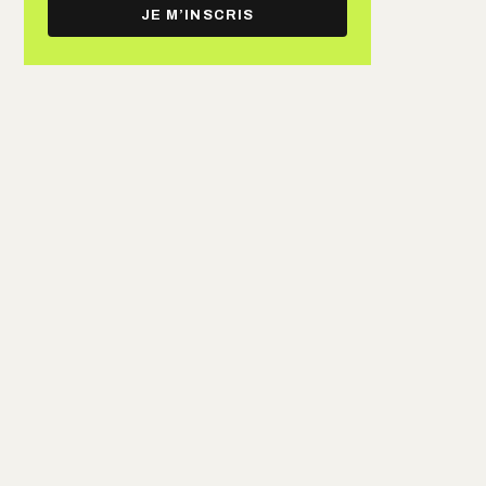
e-
JE M’INSCRIS
mail