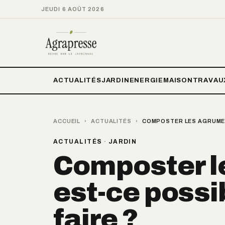
JEUDI 6 AOÛT 2026
ACTUALITÉS
JARDIN
ENERGIE
MAISON
TRAVAU
ACCUEIL
›
ACTUALITÉS
›
COMPOSTER LES AGRUMES 
ACTUALITÉS
·
JARDIN
Composter l
est-ce poss
faire ?