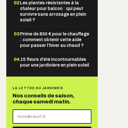
02
Les plantes résistantes à la
chaleur pour balcon : qui peut
survivre sans arrosage en plein
soleil ?
03
Prime de 800 € pour le chauffage
: comment obtenir cette aide
pour passer l’hiver au chaud ?
04
15 fleurs d’été incontournables
pour une jardinière en plein soleil
LA LETTRE DU JARDINIER
Nos conseils de saison,
chaque samedi matin.
Votre
adresse