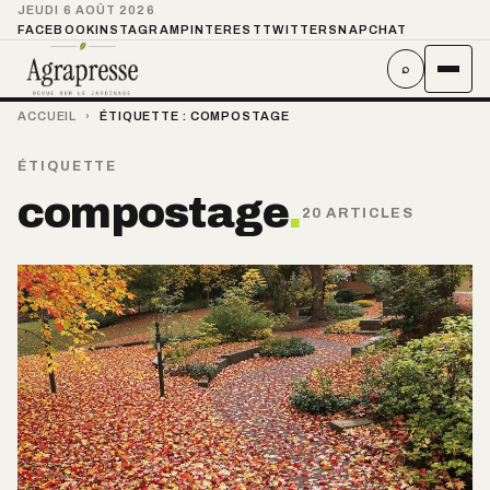
JEUDI 6 AOÛT 2026
FACEBOOK
INSTAGRAM
PINTEREST
TWITTER
SNAPCHAT
⌕
ACCUEIL
›
ÉTIQUETTE :
COMPOSTAGE
ÉTIQUETTE
compostage
.
20 ARTICLES