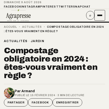
DIMANCHE 9 AOÛT 2026
FACEBOOK
INSTAGRAM
PINTEREST
TWITTER
SNAPCHAT
⌕
ACCUEIL
›
ACTUALITÉS
›
COMPOSTAGE OBLIGATOIRE EN 2024
: ÊTES-VOUS VRAIMENT EN RÈGLE ?
ACTUALITÉS
·
JARDIN
Compostage
obligatoire en 2024 :
êtes-vous vraiment en
règle ?
Par
Armand
PUBLIÉ LE 15 FÉVRIER 2024 · 3 MIN DE LECTURE
PARTAGER
FACEBOOK
ENREGISTRER