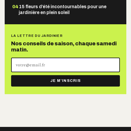
04
15 fleurs d’été incontournables pour une
jardinière en plein soleil
LA LETTRE DU JARDINIER
Nos conseils de saison, chaque samedi
matin.
Votre
adresse
e-
JE M’INSCRIS
mail