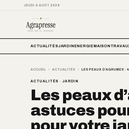
JEUDI 6 AOÛT 2026
ACTUALITÉS
JARDIN
ENERGIE
MAISON
TRAVAU
ACCUEIL
›
ACTUALITÉS
›
LES PEAUX D’AGRUMES : 
ACTUALITÉS
·
JARDIN
Les peaux d’
astuces pour 
pour votre ja