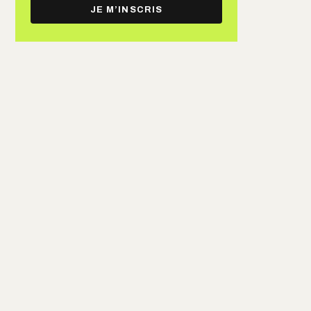
e-
JE M’INSCRIS
mail