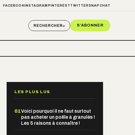
FACEBOOK
INSTAGRAM
PINTEREST
TWITTER
SNAPCHAT
S’ABONNER
RECHERCHER
⌕
LES PLUS LUS
01
Voici pourquoi il ne faut surtout
pas acheter un poêle à granulés !
Les 5 raisons à connaître !