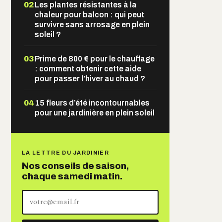
02
Les plantes résistantes à la
chaleur pour balcon : qui peut
survivre sans arrosage en plein
soleil ?
03
Prime de 800 € pour le chauffage
: comment obtenir cette aide
pour passer l’hiver au chaud ?
04
15 fleurs d’été incontournables
pour une jardinière en plein soleil
LA LETTRE DU JARDINIER
Nos conseils de saison,
chaque samedi matin.
Votre
adresse