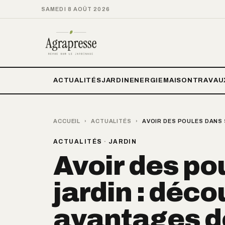
SAMEDI 8 AOÛT 2026
ACTUALITÉS
JARDIN
ENERGIE
MAISON
TRAVAU
ACCUEIL
›
ACTUALITÉS
›
AVOIR DES POULES DANS 
ACTUALITÉS
·
JARDIN
Avoir des po
jardin : déco
avantages d