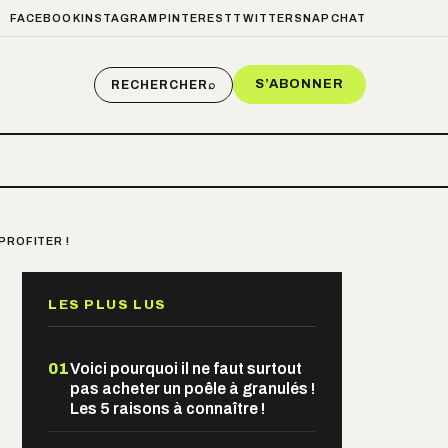
FACEBOOK
INSTAGRAM
PINTEREST
TWITTER
SNAPCHAT
S’ABONNER
RECHERCHER
⌕
PROFITER !
LES PLUS LUS
01
Voici pourquoi il ne faut surtout
pas acheter un poêle à granulés !
Les 5 raisons à connaître !