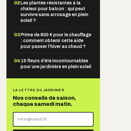
02
Les plantes résistantes à la
chaleur pour balcon : qui peut
survivre sans arrosage en plein
soleil ?
03
Prime de 800 € pour le chauffage
: comment obtenir cette aide
pour passer l’hiver au chaud ?
04
15 fleurs d’été incontournables
pour une jardinière en plein soleil
LA LETTRE DU JARDINIER
Nos conseils de saison,
chaque samedi matin.
Votre
adresse