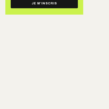
e-
JE M’INSCRIS
mail