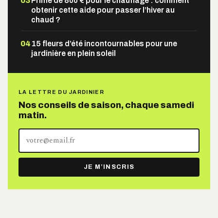
03
Prime de 800 € pour le chauffage : comment
obtenir cette aide pour passer l’hiver au
chaud ?
04
15 fleurs d’été incontournables pour une
jardinière en plein soleil
LA LETTRE DU JARDINIER
Nos conseils de saison, chaque samedi
matin.
Votre
adresse
e-
JE M’INSCRIS
mail