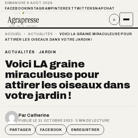
DIMANCHE 9 AOÛT 2026
FACEBOOK
INSTAGRAM
PINTEREST
TWITTER
SNAPCHAT
⌕
ACCUEIL
›
ACTUALITÉS
›
VOICI LA GRAINE MIRACULEUSE POUR
ATTIRER LES OISEAUX DANS VOTRE JARDIN !
ACTUALITÉS
·
JARDIN
Voici LA graine
miraculeuse pour
attirer les oiseaux dans
votre jardin !
Par
Catherine
PUBLIÉ LE 31 OCTOBRE 2023 · 3 MIN DE LECTURE
PARTAGER
FACEBOOK
ENREGISTRER