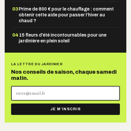
03
Prime de 800 € pour le chauffage : comment
obtenir cette aide pour passer l’hiver au
chaud ?
04
15 fleurs d’été incontournables pour une
jardinière en plein soleil
LA LETTRE DU JARDINIER
Nos conseils de saison, chaque samedi
matin.
Votre
adresse
e-
JE M’INSCRIS
mail