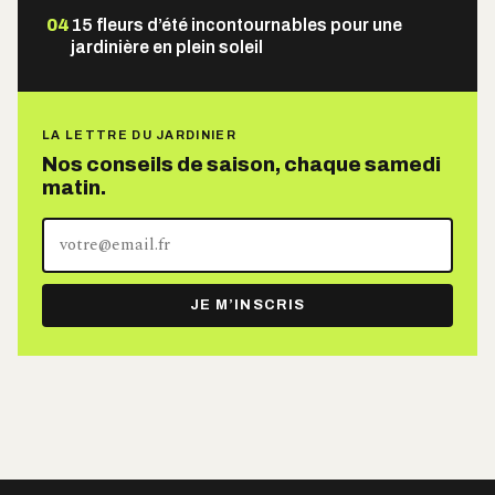
04
15 fleurs d’été incontournables pour une
jardinière en plein soleil
LA LETTRE DU JARDINIER
Nos conseils de saison, chaque samedi
matin.
Votre
adresse
e-
JE M’INSCRIS
mail