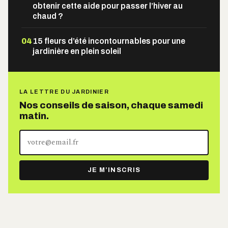
obtenir cette aide pour passer l’hiver au
chaud ?
04
15 fleurs d’été incontournables pour une
jardinière en plein soleil
LA LETTRE DU JARDINIER
Nos conseils de saison, chaque samedi
matin.
Votre
adresse
e-
JE M’INSCRIS
mail