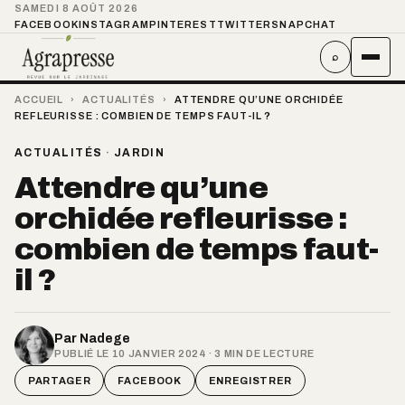
SAMEDI 8 AOÛT 2026
FACEBOOK
INSTAGRAM
PINTEREST
TWITTER
SNAPCHAT
⌕
ACCUEIL
›
ACTUALITÉS
›
ATTENDRE QU’UNE ORCHIDÉE
REFLEURISSE : COMBIEN DE TEMPS FAUT-IL ?
ACTUALITÉS
·
JARDIN
Attendre qu’une
orchidée refleurisse :
combien de temps faut-
il ?
Par
Nadege
PUBLIÉ LE 10 JANVIER 2024 · 3 MIN DE LECTURE
PARTAGER
FACEBOOK
ENREGISTRER