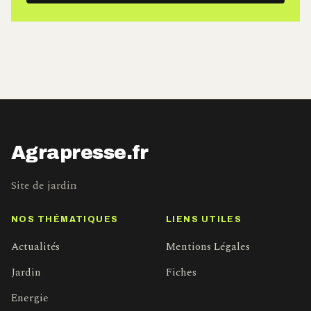
mail
Agrapresse.fr
Site de jardin
NOS THÉMATIQUES
LIENS UTILES
Actualités
Mentions Légales
Jardin
Fiches
Energie