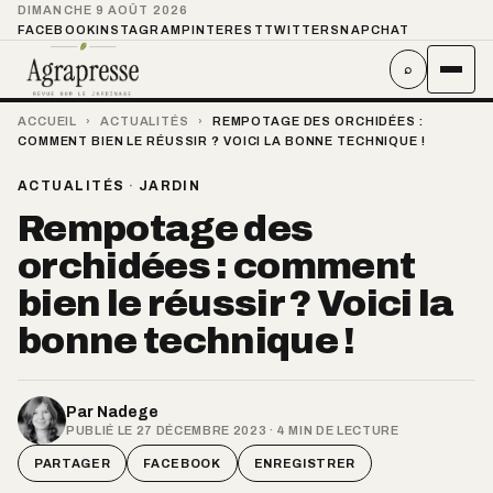
DIMANCHE 9 AOÛT 2026
FACEBOOK
INSTAGRAM
PINTEREST
TWITTER
SNAPCHAT
⌕
ACCUEIL
›
ACTUALITÉS
›
REMPOTAGE DES ORCHIDÉES :
COMMENT BIEN LE RÉUSSIR ? VOICI LA BONNE TECHNIQUE !
ACTUALITÉS
·
JARDIN
Rempotage des
orchidées : comment
bien le réussir ? Voici la
bonne technique !
Par
Nadege
PUBLIÉ LE 27 DÉCEMBRE 2023 · 4 MIN DE LECTURE
PARTAGER
FACEBOOK
ENREGISTRER