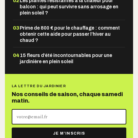
02
Les plantes résistantes à la chaleur pour
balcon : qui peut survivre sans arrosage en
plein soleil ?
03
Prime de 800 € pour le chauffage : comment
obtenir cette aide pour passer l’hiver au
chaud ?
04
15 fleurs d’été incontournables pour une
jardinière en plein soleil
LA LETTRE DU JARDINIER
Nos conseils de saison, chaque samedi
matin.
Votre
adresse
e-
JE M’INSCRIS