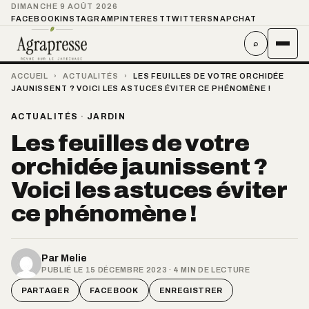
DIMANCHE 9 AOÛT 2026
FACEBOOK
INSTAGRAM
PINTEREST
TWITTER
SNAPCHAT
⌕
ACCUEIL
›
ACTUALITÉS
›
LES FEUILLES DE VOTRE ORCHIDÉE
JAUNISSENT ? VOICI LES ASTUCES ÉVITER CE PHÉNOMÈNE !
ACTUALITÉS
·
JARDIN
Les feuilles de votre
orchidée jaunissent ?
Voici les astuces éviter
ce phénomène !
Par
Melie
PUBLIÉ LE 15 DÉCEMBRE 2023 · 4 MIN DE LECTURE
PARTAGER
FACEBOOK
ENREGISTRER