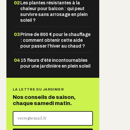
02
Les plantes résistantes à la
chaleur pour balcon : qui peut
survivre sans arrosage en plein
soleil ?
03
Prime de 800 € pour le chauffage
: comment obtenir cette aide
pour passer l’hiver au chaud ?
04
15 fleurs d’été incontournables
pour une jardinière en plein soleil
LA LETTRE DU JARDINIER
Nos conseils de saison,
chaque samedi matin.
Votre
adresse