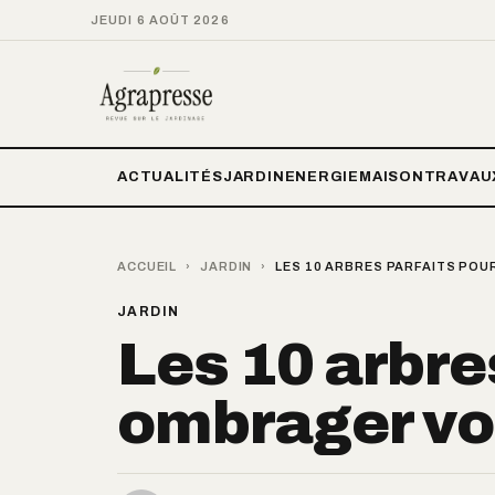
JEUDI 6 AOÛT 2026
ACTUALITÉS
JARDIN
ENERGIE
MAISON
TRAVAU
ACCUEIL
›
JARDIN
›
LES 10 ARBRES PARFAITS POU
JARDIN
Les 10 arbre
ombrager votr