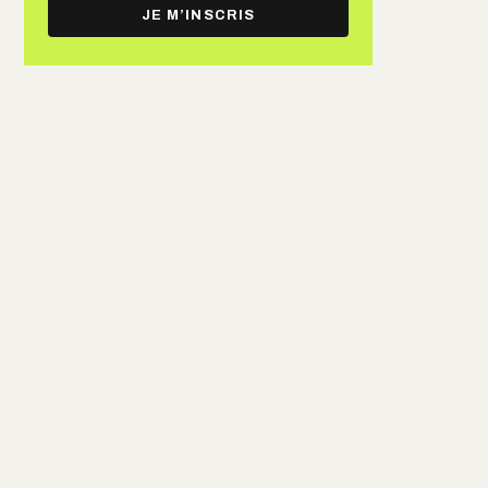
e-
JE M’INSCRIS
mail