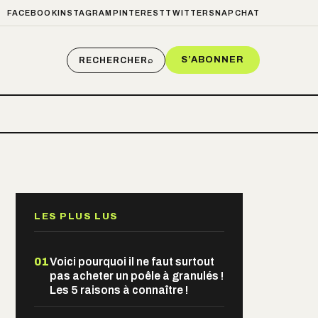
FACEBOOK
INSTAGRAM
PINTEREST
TWITTER
SNAPCHAT
S’ABONNER
RECHERCHER
⌕
LES PLUS LUS
01
Voici pourquoi il ne faut surtout
pas acheter un poêle à granulés !
Les 5 raisons à connaître !