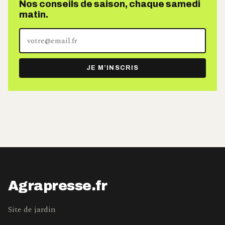
Nos conseils de saison, chaque samedi
matin.
Votre
adresse
e-
JE M’INSCRIS
mail
Agrapresse.fr
Site de jardin