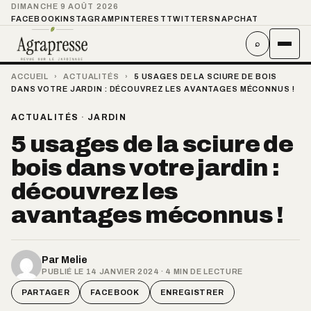
DIMANCHE 9 AOÛT 2026
FACEBOOK
INSTAGRAM
PINTEREST
TWITTER
SNAPCHAT
⌕
ACCUEIL
›
ACTUALITÉS
›
5 USAGES DE LA SCIURE DE BOIS
DANS VOTRE JARDIN : DÉCOUVREZ LES AVANTAGES MÉCONNUS !
ACTUALITÉS
·
JARDIN
5 usages de la sciure de
bois dans votre jardin :
découvrez les
avantages méconnus !
Par
Melie
PUBLIÉ LE 14 JANVIER 2024 · 4 MIN DE LECTURE
PARTAGER
FACEBOOK
ENREGISTRER