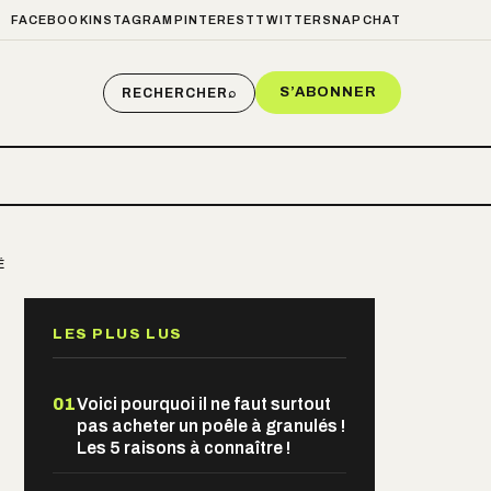
FACEBOOK
INSTAGRAM
PINTEREST
TWITTER
SNAPCHAT
S’ABONNER
RECHERCHER
⌕
É
LES PLUS LUS
01
Voici pourquoi il ne faut surtout
pas acheter un poêle à granulés !
Les 5 raisons à connaître !