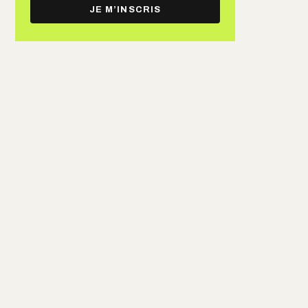
e-
JE M’INSCRIS
mail