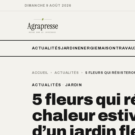
DIMANCHE 9 AOÛT 2026
ACTUALITÉS
JARDIN
ENERGIE
MAISON
TRAVAU
ACCUEIL
›
ACTUALITÉS
›
5 FLEURS QUI RÉSISTERON
ACTUALITÉS
·
JARDIN
5 fleurs qui 
chaleur estiv
d’un jardin fl