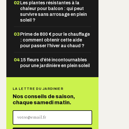
02
Les plantes résistantes à la
chaleur pour balcon : qui peut
survivre sans arrosage en plein
soleil ?
03
Prime de 800 € pour le chauffage
: comment obtenir cette aide
pour passer l’hiver au chaud ?
04
15 fleurs d’été incontournables
pour une jardinière en plein soleil
LA LETTRE DU JARDINIER
Nos conseils de saison,
chaque samedi matin.
Votre
adresse