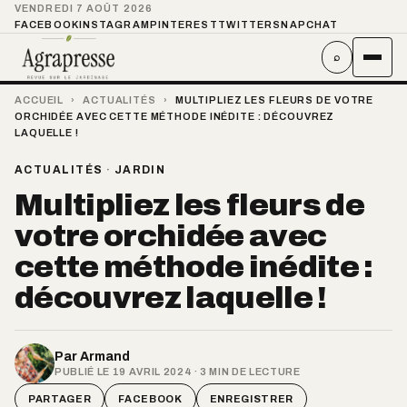
VENDREDI 7 AOÛT 2026
FACEBOOK
INSTAGRAM
PINTEREST
TWITTER
SNAPCHAT
⌕
ACCUEIL
›
ACTUALITÉS
›
MULTIPLIEZ LES FLEURS DE VOTRE
ORCHIDÉE AVEC CETTE MÉTHODE INÉDITE : DÉCOUVREZ
LAQUELLE !
ACTUALITÉS
·
JARDIN
Multipliez les fleurs de
votre orchidée avec
cette méthode inédite :
découvrez laquelle !
Par
Armand
PUBLIÉ LE 19 AVRIL 2024 · 3 MIN DE LECTURE
PARTAGER
FACEBOOK
ENREGISTRER