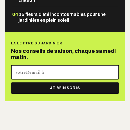
chaud ?
04
15 fleurs d’été incontournables pour une
jardinière en plein soleil
LA LETTRE DU JARDINIER
Nos conseils de saison, chaque samedi
matin.
Votre
adresse
e-
JE M’INSCRIS
mail