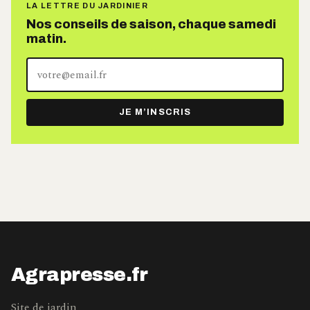
LA LETTRE DU JARDINIER
Nos conseils de saison, chaque samedi
matin.
Votre
adresse
e-
JE M’INSCRIS
mail
Agrapresse.fr
Site de jardin