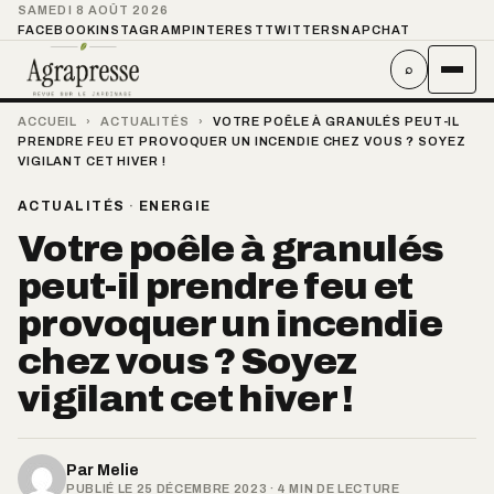
SAMEDI 8 AOÛT 2026
FACEBOOK
INSTAGRAM
PINTEREST
TWITTER
SNAPCHAT
⌕
ACCUEIL
›
ACTUALITÉS
›
VOTRE POÊLE À GRANULÉS PEUT-IL
PRENDRE FEU ET PROVOQUER UN INCENDIE CHEZ VOUS ? SOYEZ
VIGILANT CET HIVER !
ACTUALITÉS
·
ENERGIE
Votre poêle à granulés
peut-il prendre feu et
provoquer un incendie
chez vous ? Soyez
vigilant cet hiver !
Par
Melie
PUBLIÉ LE 25 DÉCEMBRE 2023 · 4 MIN DE LECTURE