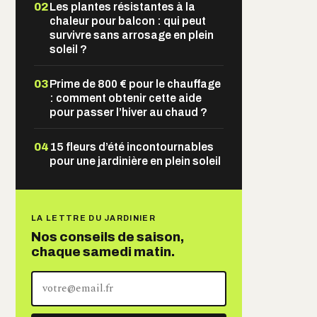
02
Les plantes résistantes à la
chaleur pour balcon : qui peut
survivre sans arrosage en plein
soleil ?
03
Prime de 800 € pour le chauffage
: comment obtenir cette aide
pour passer l’hiver au chaud ?
04
15 fleurs d’été incontournables
pour une jardinière en plein soleil
LA LETTRE DU JARDINIER
Nos conseils de saison,
chaque samedi matin.
Votre
adresse