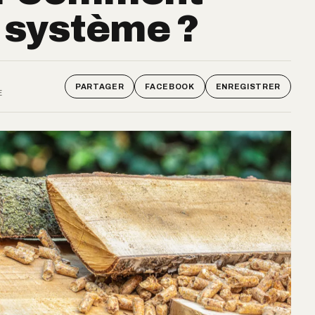
e système ?
PARTAGER
FACEBOOK
ENREGISTRER
E