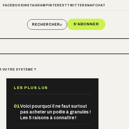
FACEBOOK
INSTAGRAM
PINTEREST
TWITTER
SNAPCHAT
S’ABONNER
RECHERCHER
⌕
IR VOTRE SYSTÈME ?
LES PLUS LUS
01
Voici pourquoi il ne faut surtout
pas acheter un poêle à granulés !
Les 5 raisons à connaître !