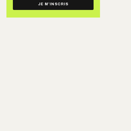
e-
JE M’INSCRIS
mail