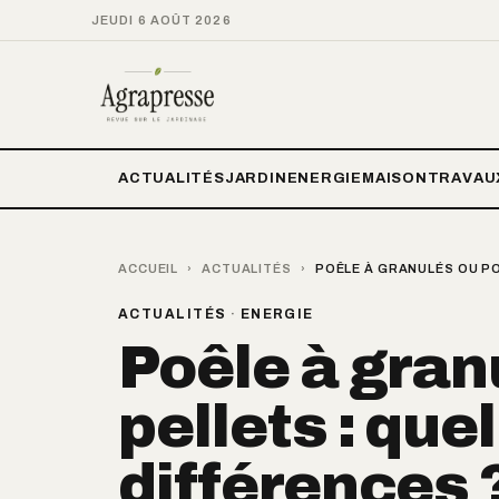
JEUDI 6 AOÛT 2026
ACTUALITÉS
JARDIN
ENERGIE
MAISON
TRAVAU
ACCUEIL
›
ACTUALITÉS
›
POÊLE À GRANULÉS OU PO
ACTUALITÉS
·
ENERGIE
Poêle à gran
pellets : que
différences