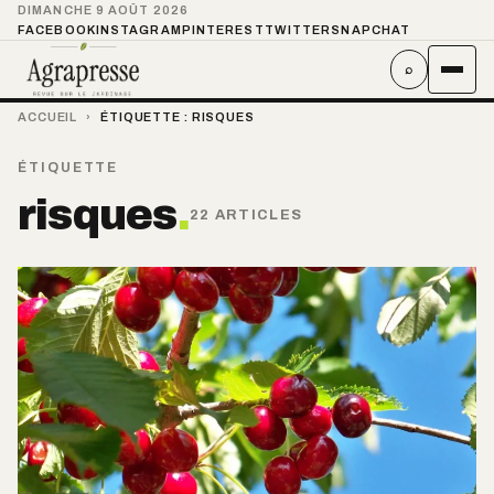
DIMANCHE 9 AOÛT 2026
FACEBOOK
INSTAGRAM
PINTEREST
TWITTER
SNAPCHAT
⌕
ACCUEIL
›
ÉTIQUETTE :
RISQUES
ÉTIQUETTE
risques
.
22 ARTICLES