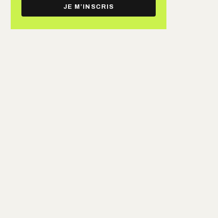
e-
JE M’INSCRIS
mail