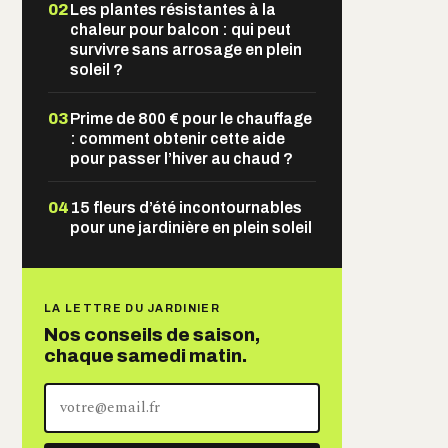
02
Les plantes résistantes à la
chaleur pour balcon : qui peut
survivre sans arrosage en plein
soleil ?
03
Prime de 800 € pour le chauffage
: comment obtenir cette aide
pour passer l’hiver au chaud ?
04
15 fleurs d’été incontournables
pour une jardinière en plein soleil
LA LETTRE DU JARDINIER
Nos conseils de saison,
chaque samedi matin.
Votre
adresse