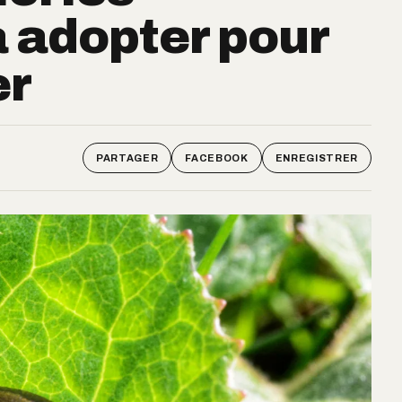
 adopter pour
er
PARTAGER
FACEBOOK
ENREGISTRER