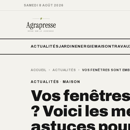
SAMEDI 8 AOÛT 2026
ACTUALITÉS
JARDIN
ENERGIE
MAISON
TRAVAU
ACCUEIL
›
ACTUALITÉS
›
VOS FENÊTRES SONT EMBU
ACTUALITÉS
·
MAISON
Vos fenêtre
? Voici les m
astuces pour