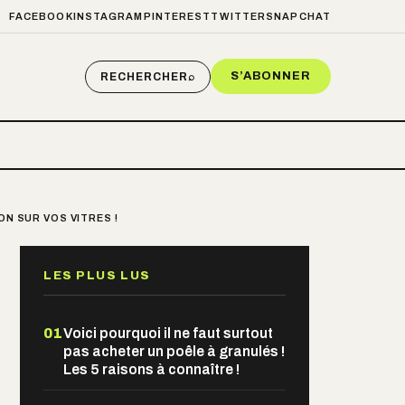
FACEBOOK
INSTAGRAM
PINTEREST
TWITTER
SNAPCHAT
S’ABONNER
RECHERCHER
⌕
N SUR VOS VITRES !
LES PLUS LUS
01
Voici pourquoi il ne faut surtout
pas acheter un poêle à granulés !
Les 5 raisons à connaître !