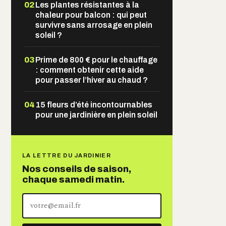
02
Les plantes résistantes à la
chaleur pour balcon : qui peut
survivre sans arrosage en plein
soleil ?
03
Prime de 800 € pour le chauffage
: comment obtenir cette aide
pour passer l’hiver au chaud ?
04
15 fleurs d’été incontournables
pour une jardinière en plein soleil
LA LETTRE DU JARDINIER
Nos conseils de saison,
chaque samedi matin.
Votre
adresse