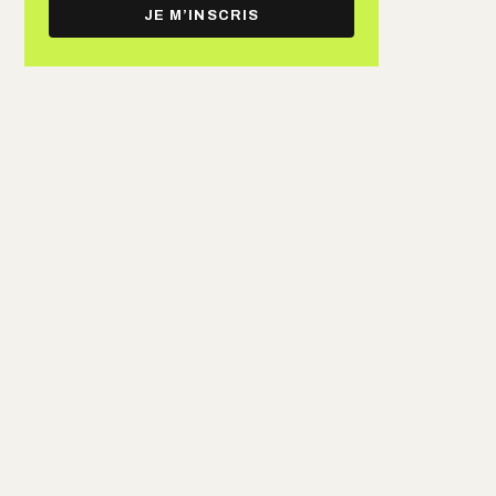
e-
JE M’INSCRIS
mail