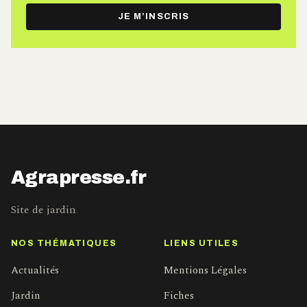
e-
JE M’INSCRIS
mail
Agrapresse.fr
Site de jardin
NOS THÉMATIQUES
LIENS UTILES
Actualités
Mentions Légales
Jardin
Fiches