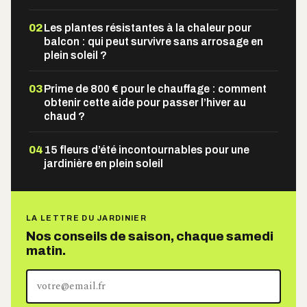
02
Les plantes résistantes à la chaleur pour
balcon : qui peut survivre sans arrosage en
plein soleil ?
03
Prime de 800 € pour le chauffage : comment
obtenir cette aide pour passer l’hiver au
chaud ?
04
15 fleurs d’été incontournables pour une
jardinière en plein soleil
LA LETTRE DU JARDINIER
Nos conseils de saison, chaque samedi
matin.
Votre
adresse