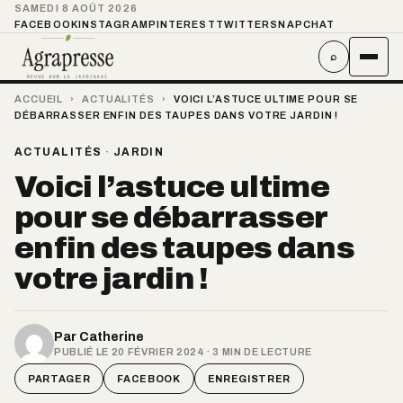
SAMEDI 8 AOÛT 2026
FACEBOOK
INSTAGRAM
PINTEREST
TWITTER
SNAPCHAT
⌕
ACCUEIL
›
ACTUALITÉS
›
VOICI L’ASTUCE ULTIME POUR SE
DÉBARRASSER ENFIN DES TAUPES DANS VOTRE JARDIN !
ACTUALITÉS
·
JARDIN
Voici l’astuce ultime
pour se débarrasser
enfin des taupes dans
votre jardin !
Par
Catherine
PUBLIÉ LE 20 FÉVRIER 2024 · 3 MIN DE LECTURE
PARTAGER
FACEBOOK
ENREGISTRER