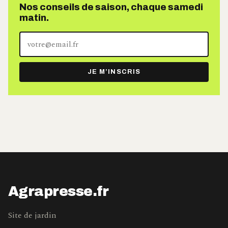
Nos conseils de saison, chaque samedi
matin.
Votre
adresse
e-
JE M’INSCRIS
mail
Agrapresse.fr
Site de jardin