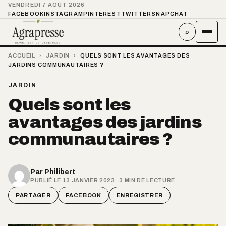
VENDREDI 7 AOÛT 2026
FACEBOOK
INSTAGRAM
PINTEREST
TWITTER
SNAPCHAT
⌕
ACCUEIL
›
JARDIN
›
QUELS SONT LES AVANTAGES DES
JARDINS COMMUNAUTAIRES ?
JARDIN
Quels sont les
avantages des jardins
communautaires ?
Par
Philibert
PUBLIÉ LE 13 JANVIER 2023 · 3 MIN DE LECTURE
PARTAGER
FACEBOOK
ENREGISTRER