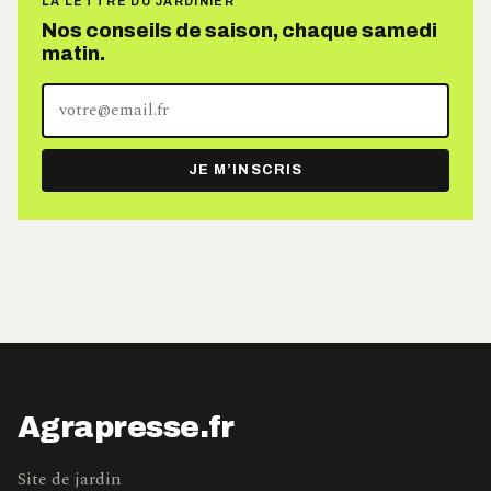
LA LETTRE DU JARDINIER
Nos conseils de saison, chaque samedi
matin.
Votre
adresse
e-
JE M’INSCRIS
mail
Agrapresse.fr
Site de jardin