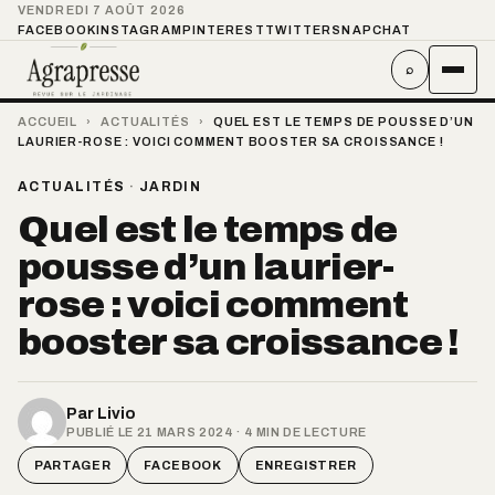
VENDREDI 7 AOÛT 2026
FACEBOOK
INSTAGRAM
PINTEREST
TWITTER
SNAPCHAT
⌕
ACCUEIL
›
ACTUALITÉS
›
QUEL EST LE TEMPS DE POUSSE D’UN
LAURIER-ROSE : VOICI COMMENT BOOSTER SA CROISSANCE !
ACTUALITÉS
·
JARDIN
Quel est le temps de
pousse d’un laurier-
rose : voici comment
booster sa croissance !
Par
Livio
PUBLIÉ LE 21 MARS 2024 · 4 MIN DE LECTURE
PARTAGER
FACEBOOK
ENREGISTRER